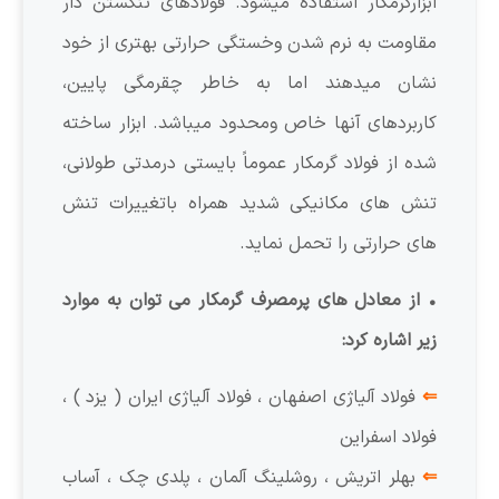
ابزارگرمکار استفاده میشود. فولادهای تنگستن دار
مقاومت به نرم شدن وخستگی حرارتی بهتری از خود
نشان میدهند اما به خاطر چقرمگی پایین،
کاربردهای آنها خاص ومحدود میباشد. ابزار ساخته
شده از فولاد گرمکار عموماً بایستی درمدتی طولانی،
تنش های مکانیکی شدید همراه باتغییرات تنش
های حرارتی را تحمل نماید.
• از معادل های پرمصرف گرمکار می توان به موارد
زیر اشاره کرد:
⇐
فولاد آلیاژی اصفهان ، فولاد آلیاژی ایران ( یزد ) ،
فولاد اسفراین
⇐
بهلر اتریش ، روشلینگ آلمان ، پلدی چک ، آساب