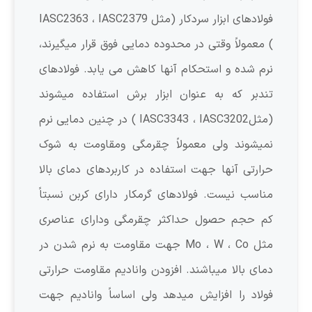
فولادهای ابزار سردکار (مثل IASC2363 ، IASC2379
) معمولاً وقتی در محدوده دمایی فوق قرار میگیرند،
نرم شده و استحکام آنها کاهش می یابد. فولادهای
تندبر که به عنوان ابزار برش استفاده میشوند
(مثلIASC3343 ، IASC3202 ) در چنین دمایی نرم
نمیشوند ولی معمولاً چقرمگی ومقاومت به شوک
حرارتی آنها جهت استفاده در کاربردهای دمای بالا
مناسب نیست. فولادهای گرمکار دارای کربن نسبتاً
کم حجم حصول حداکثر چقرمگی ودارای عناصری
مثل Mo ، W ، Co جهت مقاومت به نرم شدن در
دمای بالا میباشند. افزودن وانادیم مقاومت حرارتی
فولاد را افزایش میدهد ولی اساساً وانادیم جهت