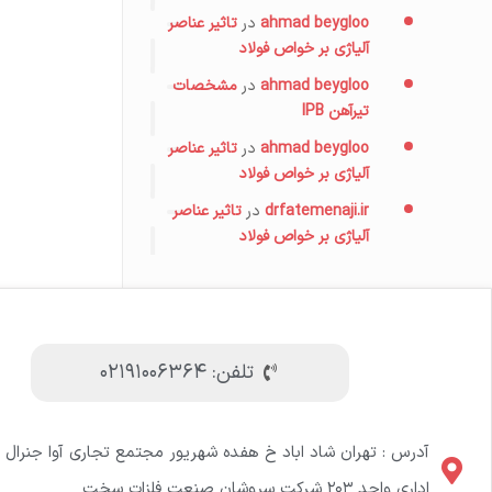
ahmad beygloo
در
تاثیر عناصر
آلیاژی بر خواص فولاد
ahmad beygloo
در
مشخصات
تیرآهن IPB
ahmad beygloo
در
تاثیر عناصر
آلیاژی بر خواص فولاد
drfatemenaji.ir
در
تاثیر عناصر
آلیاژی بر خواص فولاد
تلفن: ۰۲۱۹۱۰۰۶۳۶۴
آدرس : تهران شاد اباد خ هفده شهریور مجتمع تجاری آوا جنرال 
اداری واحد ۲۰۳ شرکت سروشان صنعت فلزات سخت